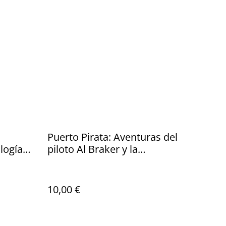
Puerto Pirata: Aventuras del
logía
piloto Al Braker y la
cción
investigadora Whissita Lena
Reed
10,00 €