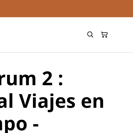
rum 2 :
al Viajes en
mpo -