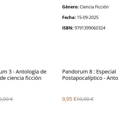
Género:
Ciencia Ficción
Fecha:
15-09-2025
ISBN:
9791399060324
%
m 3 - Antología de
Pandorum 8 : Especial
de ciencia ficción
Postapocalíptico - Anto
de relatos de ciencia fi
0,00 €
9,95 €
10,00 €