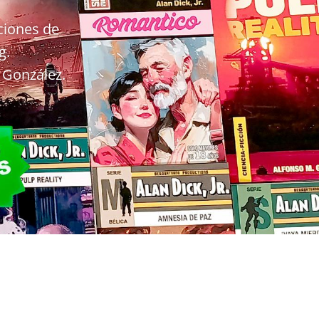
cciones de
g.
 González.