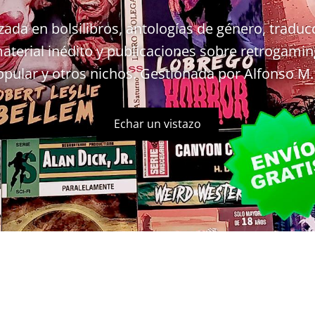
zada en bolsilibros, antologías de género, tradu
aterial inédito y publicaciones sobre retrogamin
opular y otros nichos. Gestionada por Alfonso M.
Echar un vistazo