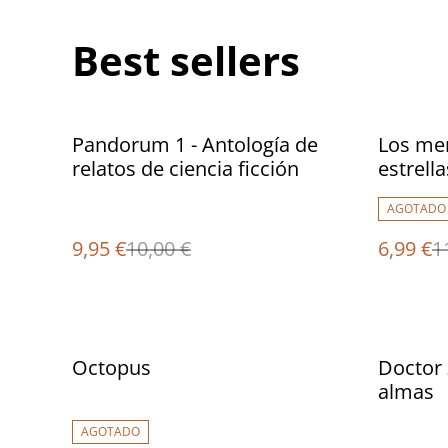
Best sellers
%
%
Pandorum 1 - Antología de
Los mer
relatos de ciencia ficción
estrella
AGOTADO
9,95 €
10,00 €
6,99 €
1
%
%
Octopus
Doctor 
almas
AGOTADO