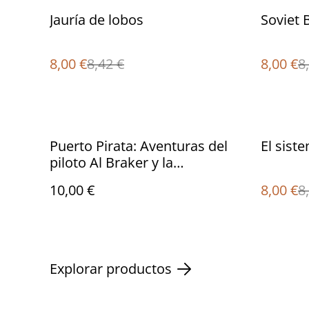
%
%
Jauría de lobos
Soviet 
8,00 €
8,42 €
8,00 €
8
%
Puerto Pirata: Aventuras del
El sist
piloto Al Braker y la
investigadora Whissita Lena
10,00 €
8,00 €
8
Reed
Explorar productos