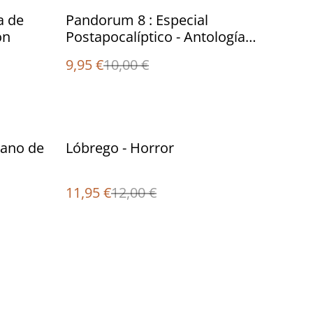
%
a de
Pandorum 8 : Especial
ón
Postapocalíptico - Antología
de relatos de ciencia ficción
9,95 €
10,00 €
%
jano de
Lóbrego - Horror
11,95 €
12,00 €