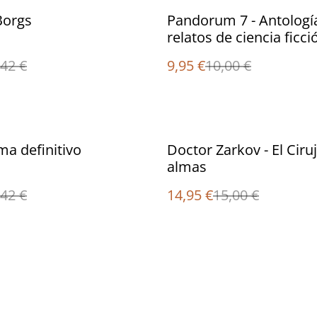
%
Borgs
Pandorum 7 - Antologí
relatos de ciencia ficci
,42 €
9,95 €
10,00 €
%
ema definitivo
Doctor Zarkov - El Ciru
almas
,42 €
14,95 €
15,00 €