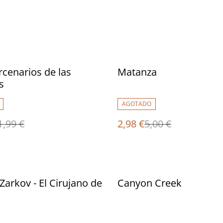
%
cenarios de las
Matanza
s
AGOTADO
1,99 €
2,98 €
5,00 €
%
Zarkov - El Cirujano de
Canyon Creek