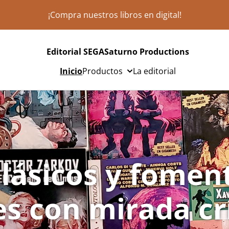
¡Compra nuestros libros en digital!
Editorial SEGASaturno Productions
Inicio
Productos
La editorial
lásicos y fome
s con mirada cr