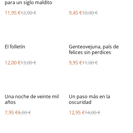
para un siglo maldito
11,95 €
12,00 €
9,45 €
10,00 €
%
%
El folletín
Genteovejuna, país de
felices sin perdices
12,00 €
13,00 €
9,95 €
11,00 €
%
%
Una noche de veinte mil
Un paso más en la
años
oscuridad
7,95 €
8,00 €
12,95 €
14,00 €