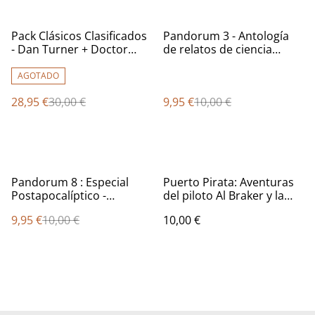
%
%
Pack Clásicos Clasificados
Pandorum 3 - Antología
- Dan Turner + Doctor
de relatos de ciencia
Zarkov
ficción
AGOTADO
28,95 €
30,00 €
9,95 €
10,00 €
%
Pandorum 8 : Especial
Puerto Pirata: Aventuras
Postapocalíptico -
del piloto Al Braker y la
Antología de relatos de
investigadora Whissita
9,95 €
10,00 €
10,00 €
ciencia ficción
Lena Reed