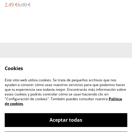
2,49 €
6,00 €
Contacta con
Términos legales
nosotros
Cookies
Política de Privacidad
Política de cookies
Retrogaming Tales -
Este sitio web utiliza cookies. Se trata de pequeños archivos que nos
Blog de Alfonso M.
ayudan a conocer cómo usas nuestros servicios para que podamos hacer
González
que tu experiencia sea todavía mejor. Encontrarás más información sobre
estas cookies y podrás controlar cómo se usan haciendo clic en
"Configuración de cookies". También puedes consultar nuestra
Política
de cookies
.
Aceptar todas
©
2026
Editorial SEGASaturno Productions