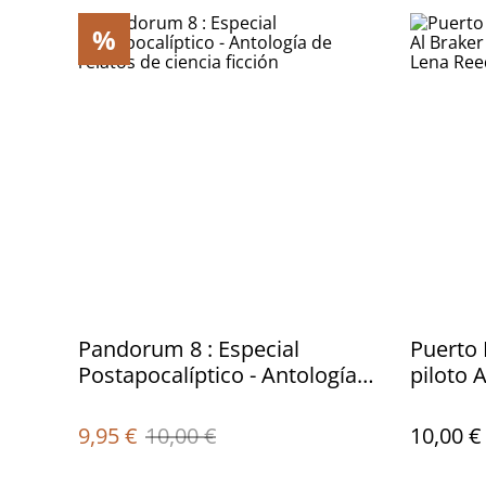
%
Pandorum 8 : Especial
Puerto 
Postapocalíptico - Antología
piloto A
de relatos de ciencia ficción
investi
Reed
9,95 €
10,00 €
10,00 €