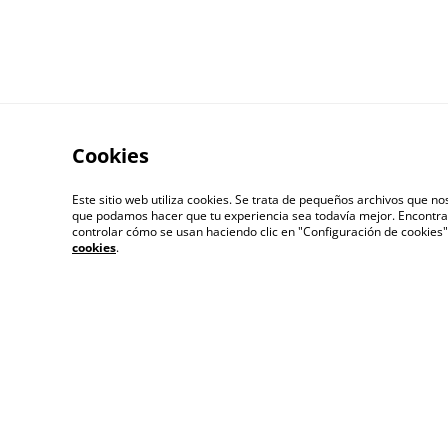
Cookies
Este sitio web utiliza cookies. Se trata de pequeños archivos que 
que podamos hacer que tu experiencia sea todavía mejor. Encontra
controlar cómo se usan haciendo clic en "Configuración de cookie
cookies
.
Contacta con
Térm
nosotros
© 2026
Editorial SEGASaturno Productions