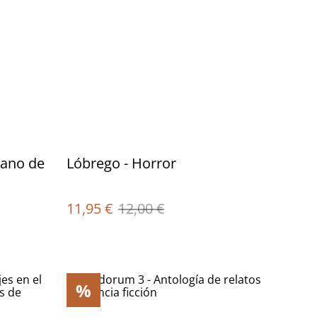
jano de
Lóbrego - Horror
11,95 €
12,00 €
%