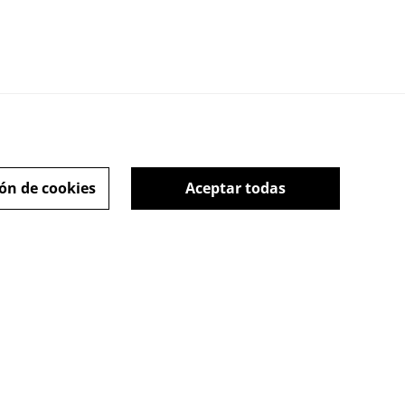
ón de cookies
Aceptar todas
es
Retrogaming Tales -
Blog de Alfonso M.
González
powered by